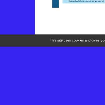
This site uses cookies and gives you
Contacts
Mairie de Réau
2 rue de la Croix des Anges
77550 Réau - FRANCE
+33 1 60 60 85 55
Contact par formulaire