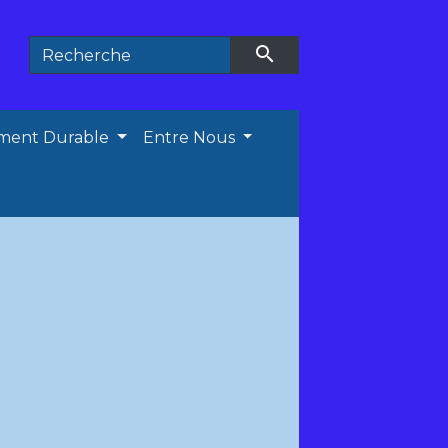
search
ment Durable
Entre Nous