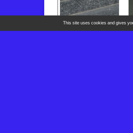
This site uses cookies and gives you
Démarches administra
Guide des
démarches