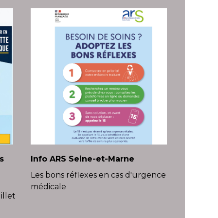
s
Info ARS Seine-et-Marne
Travaux
chaussé
Les bons réflexes en cas d'urgence
banalis
médicale
llet