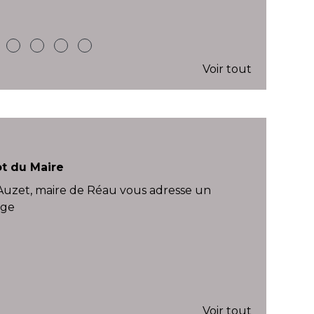
Voir tout
t du Maire
 Auzet, maire de Réau vous adresse un
age
Voir tout