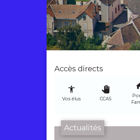
Accès directs
ho
accessibility
pan_tool
Por
Vos élus
CCAS
Fam
Actualités