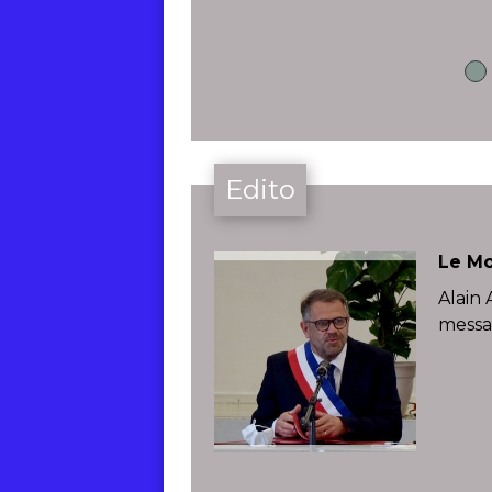
Edito
Le Mo
Alain
mess