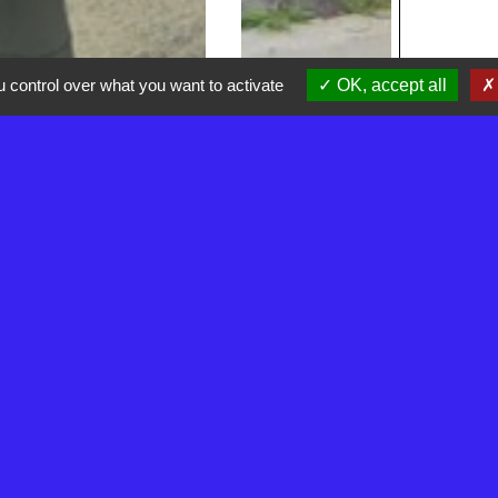
 control over what you want to activate
OK, accept all
Voir tout
tives