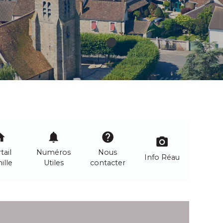
me
notifications
help
camera_alt
tail
Numéros
Nous
Info Réau
ille
Utiles
contacter