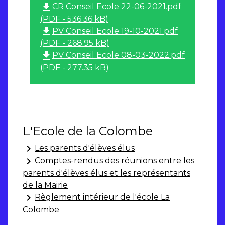
file_download
CR Conseil Ecole 22-06-2021.pdf
(PDF - 536.36 kB)
file_download
PV Conseil Ecole 19-10-2021.pdf
(PDF - 268.95 kB)
file_download
PV Conseil Ecole 08-03-2022.pdf
(PDF - 277.35 kB)
L'Ecole de la Colombe
keyboard_arrow_right
Les parents d'élèves élus
keyboard_arrow_right
Comptes-rendus des réunions entre les
parents d'élèves élus et les représentants
de la Mairie
keyboard_arrow_right
Règlement intérieur de l'école La
Colombe