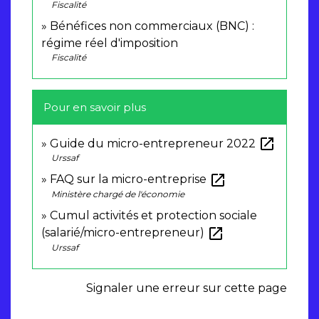
Fiscalité
Bénéfices non commerciaux (BNC) :
régime réel d'imposition
Fiscalité
Pour en savoir plus
open_in_new
Guide du micro-entrepreneur 2022
Urssaf
open_in_new
FAQ sur la micro-entreprise
Ministère chargé de l'économie
Cumul activités et protection sociale
open_in_new
(salarié/micro-entrepreneur)
Urssaf
Signaler une erreur sur cette page