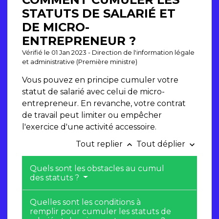
STATUTS DE SALARIÉ ET
DE MICRO-
ENTREPRENEUR ?
Vérifié le 01 Jan 2023 - Direction de l'information légale
et administrative (Première ministre)
Vous pouvez en principe cumuler votre
statut de salarié avec celui de micro-
entrepreneur. En revanche, votre contrat
de travail peut limiter ou empêcher
l'exercice d'une activité accessoire.
Tout replier
Tout déplier
keyboard_arrow_up
keyboard_arrow_down
Quels sont les obstacles au cumul
des statuts ?
Quelles sont les conditions à
remplir pour cumuler les statuts de