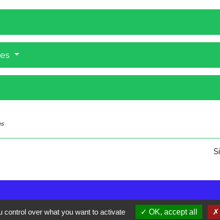
res
es
S
 control over what you want to activate
OK, accept all