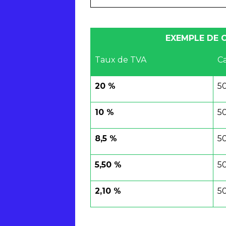
EXEMPLE DE C
Taux de TVA
C
20 %
50
10 %
50
8,5 %
50
5,50 %
50
2,10 %
50