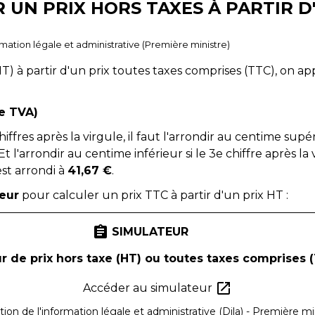
UN PRIX HORS TAXES À PARTIR D
ormation légale et administrative (Première ministre)
T) à partir d'un prix toutes taxes comprises (TTC), on a
de TVA)
ffres après la virgule, il faut l'arrondir au centime supéri
Et l'arrondir au centime inférieur si le 3
e
chiffre après la 
st arrondi à
41,67 €
.
eur
pour calculer un prix TTC à partir d'un prix HT :
assignment
SIMULATEUR
r de prix hors taxe (HT) ou toutes taxes comprises 
open_in_new
Accéder au simulateur
tion de l'information légale et administrative (Dila) - Première mi