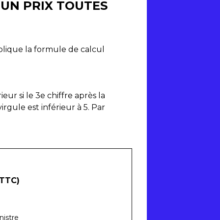
'UN PRIX TOUTES
pplique la formule de calcul
eur si le 3
e
chiffre après la
virgule est inférieur à 5. Par
(TTC)
nistre