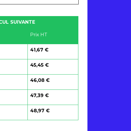
LCUL SUIVANTE
Prix HT
41,67 €
45,45 €
46,08 €
47,39 €
48,97 €