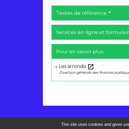
Textes de référence
Services en ligne et formulai
Pour en savoir plus
open_in_new
Les arrondis
Direction générale des finances publiqu
This site uses cookies and gives you