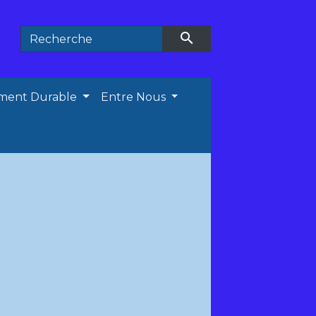
search
ment Durable
Entre Nous