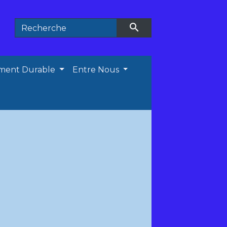
search
ment Durable
Entre Nous