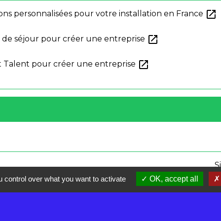
open_in_new
ons personnalisées pour votre installation en France
open_in_new
e de séjour pour créer une entreprise
open_in_new
t Talent pour créer une entreprise
S
 control over what you want to activate
OK, accept all