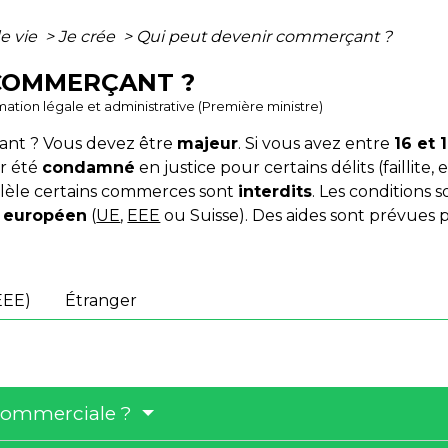
e vie
>
Je crée
>
Qui peut devenir commerçant ?
 COMMERÇANT ?
ormation légale et administrative (Première ministre)
ant ? Vous devez être
majeur
. Si vous avez entre
16 et 
ir été
condamné
en justice pour certains délits (faillite, 
allèle certains commerces sont
interdits
. Les conditions 
s
européen
(
UE
,
EEE
ou Suisse). Des aides sont prévues 
EEE)
Étranger
 commerciale ?