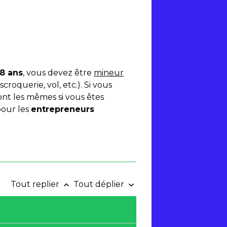
18 ans
, vous devez être
mineur
escroquerie, vol, etc.). Si vous
sont les mêmes si vous êtes
pour les
entrepreneurs
Tout replier
Tout déplier
keyboard_arrow_up
keyboard_arrow_down