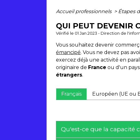
Accueil professionnels
>
Étapes d
QUI PEUT DEVENIR
Vérifié le 01 Jan 2023 - Direction de l'inf
Vous souhaitez devenir commerç
émancipé
. Vous ne devez pas avo
exercez déjà une activité en par
originaire de
France
ou d'un pay
étrangers
.
Français
Européen (UE ou 
Qu'est-ce que la capacité