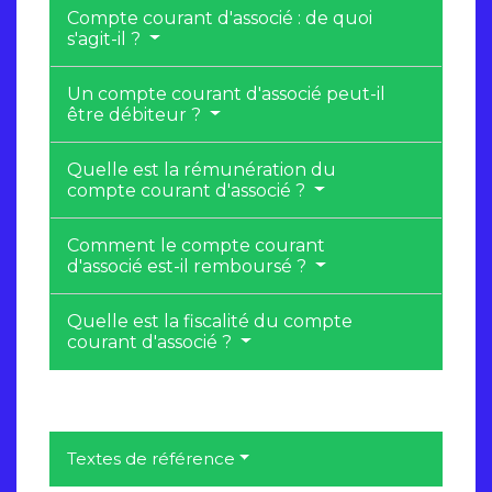
Compte courant d'associé : de quoi
s'agit-il ?
Un compte courant d'associé peut-il
être débiteur ?
Quelle est la rémunération du
compte courant d'associé ?
Comment le compte courant
d'associé est-il remboursé ?
Quelle est la fiscalité du compte
courant d'associé ?
Textes de référence