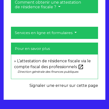
Comment obtenir une attestation
de résidence fiscale ?
Services en ligne et formulaires
Pour en savoir plus
L’attestation de résidence fiscale via le
open_in_new
compte fiscal des professionnels
Direction générale des finances publiques
Signaler une erreur sur cette page