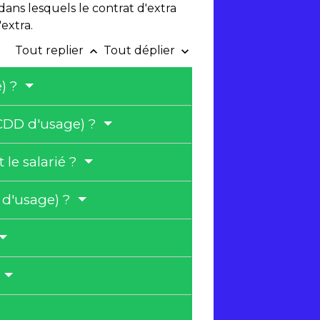
 dans lesquels le contrat d'extra
extra.
Tout replier
Tout déplier
keyboard_arrow_up
keyboard_arrow_down
e) ?
 (CDD d'usage) ?
le salarié ?
D d'usage) ?
?