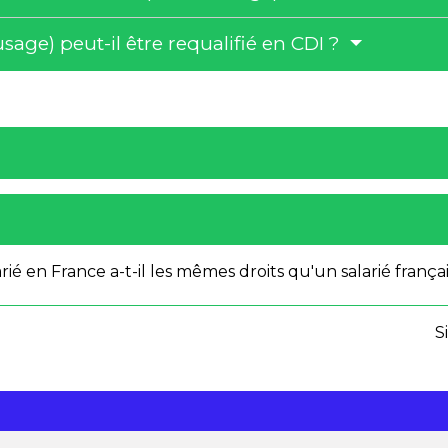
sage) peut-il être requalifié en CDI ?
ié en France a-t-il les mêmes droits qu'un salarié françai
S