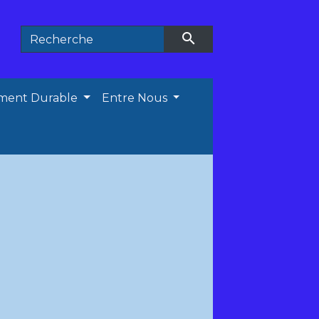
search
ment Durable
Entre Nous