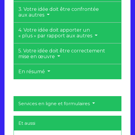
3. Votre idée doit être confrontée
aux autres
4. Votre idée doit apporter un
« plus » par rapport aux autres
5. Votre idée doit être correctement
mise en œuvre
En résumé
Services en ligne et formulaires
Et aussi