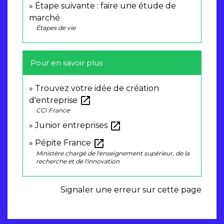
Étape suivante : faire une étude de
marché
Étapes de vie
Pour en savoir plus
Trouvez votre idée de création
open_in_new
d'entreprise
CCI France
open_in_new
Junior entreprises
open_in_new
Pépite France
Ministère chargé de l'enseignement supérieur, de la
recherche et de l'innovation
Signaler une erreur sur cette page