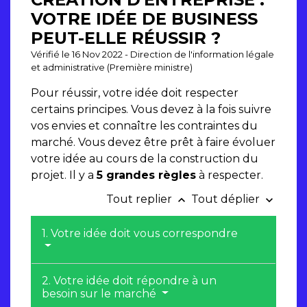
VOTRE IDÉE DE BUSINESS
PEUT-ELLE RÉUSSIR ?
Vérifié le 16 Nov 2022 - Direction de l'information légale
et administrative (Première ministre)
Pour réussir, votre idée doit respecter
certains principes. Vous devez à la fois suivre
vos envies et connaître les contraintes du
marché. Vous devez être prêt à faire évoluer
votre idée au cours de la construction du
projet. Il y a
5 grandes règles
à respecter.
Tout replier
Tout déplier
keyboard_arrow_up
keyboard_arrow_down
1. Votre idée doit vous correspondre
2. Votre idée doit répondre à un
besoin sur le marché