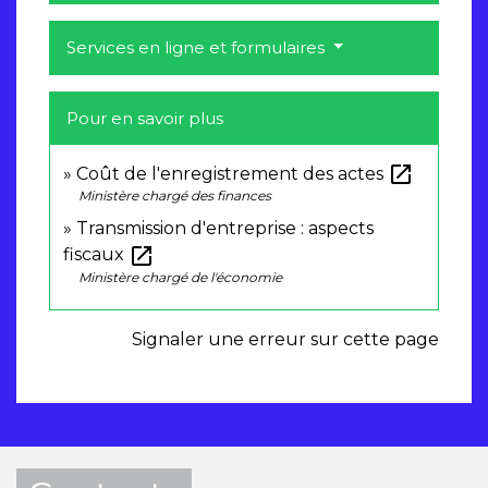
Services en ligne et formulaires
Pour en savoir plus
open_in_new
Coût de l'enregistrement des actes
Ministère chargé des finances
Transmission d'entreprise : aspects
open_in_new
fiscaux
Ministère chargé de l'économie
Signaler une erreur sur cette page