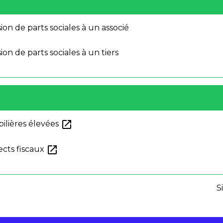
sion de parts sociales à un associé
ion de parts sociales à un tiers
open_in_new
bilières élevées
open_in_new
ects fiscaux
S