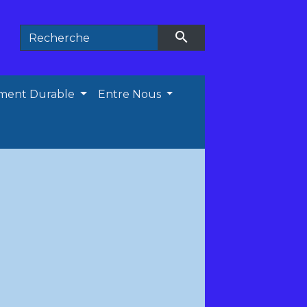
search
ment Durable
Entre Nous