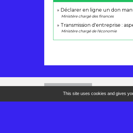
Déclarer en ligne un don man
Ministère chargé des finances
Transmission d'entreprise : asp
Ministère chargé de l'économie
Contacts
This site uses cookies and gives you
Mairie de Réau
2 rue de la Croix des Anges
77550 Réau - FRANCE
+33 1 60 60 85 55