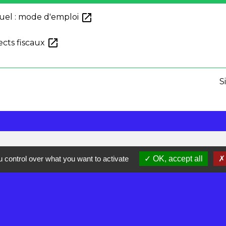
open_in_new
uel : mode d'emploi
open_in_new
ects fiscaux
S
 control over what you want to activate
OK, accept all