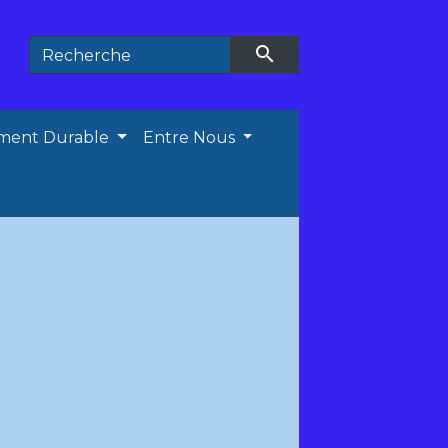
search
ment Durable
Entre Nous