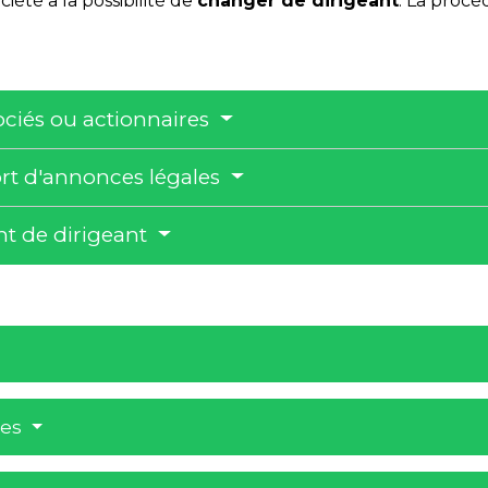
iété a la possibilité de
changer de dirigeant
. La proc
.
sociés ou actionnaires
rt d'annonces légales
t de dirigeant
res