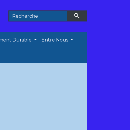
search
ment Durable
Entre Nous