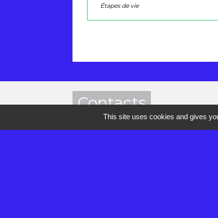
Étapes de vie
Contacts
This site uses cookies and gives you
Mairie de Réau
2 rue de la Croix des Anges
77550 Réau - FRANCE
+33 1 60 60 85 55
Contact par formulaire