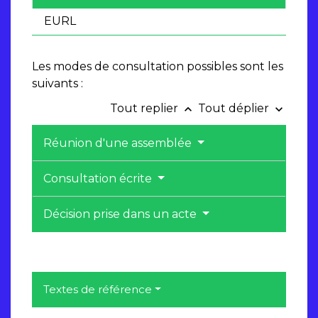
EURL
Les modes de consultation possibles sont les
suivants :
Tout replier
Tout déplier
keyboard_arrow_up
keyboard_arrow_down
Réunion d'une assemblée
Consultation écrite
Décision prise dans un acte
Textes de référence