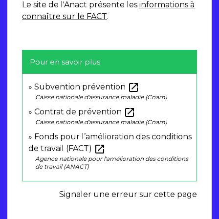
Le site de l'Anact présente les
informations à
connaître sur le FACT
.
Pour en savoir plus
open_in_new
Subvention prévention
Caisse nationale d'assurance maladie (Cnam)
open_in_new
Contrat de prévention
Caisse nationale d'assurance maladie (Cnam)
Fonds pour l’amélioration des conditions
open_in_new
de travail (FACT)
Agence nationale pour l'amélioration des conditions
de travail (ANACT)
Signaler une erreur sur cette page