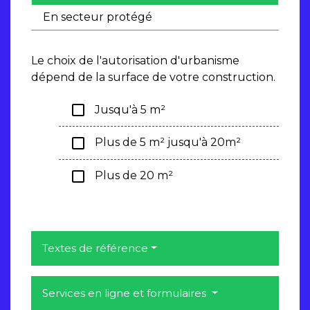
En secteur protégé
Le choix de l'autorisation d'urbanisme
dépend de la surface de votre construction.
check_box_outline_blank
Jusqu'à 5 m²
check_box_outline_blank
Plus de 5 m² jusqu'à 20m²
check_box_outline_blank
Plus de 20 m²
Textes de référence
Services en ligne et formulaires