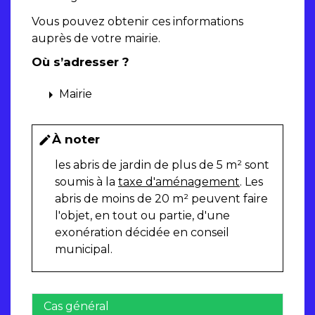
Vous pouvez obtenir ces informations
auprès de votre mairie.
Où s’adresser ?
arrow_right
Mairie
À noter
edit
les abris de jardin de plus de 5 m² sont
soumis à la
taxe d'aménagement
. Les
abris de moins de 20 m² peuvent faire
l'objet, en tout ou partie, d'une
exonération décidée en conseil
municipal.
Cas général