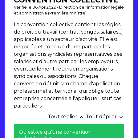
Vérifié le 06 Apr 2022 - Direction de l'information légale
et administrative (Première ministre)
La convention collective contient les règles
de droit du travail (contrat, congés, salaires...)
applicables à un secteur d'activité. Elle est
négociée et conclue d'une part par les
organisations syndicales représentatives des
salariés et d'autre part par les employeurs,
éventuellement réunis en organisations
syndicales ou associations. Chaque
convention définit son champ d'application
professionnel et territorial qui oblige toute
entreprise concernée à l'appliquer, sauf cas
particuliers.
Tout replier
Tout déplier
keyboard_arrow_up
keyboard_arrow_down
Qu'est-ce qu'une convention
collective ?