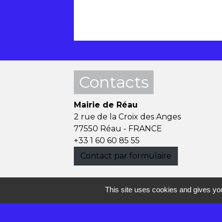
Contacts
Mairie de Réau
2 rue de la Croix des Anges
77550 Réau - FRANCE
+33 1 60 60 85 55
Contact par formulaire
This site uses cookies and gives you
Mentions légales
-
P