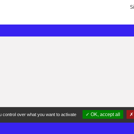
S
 control over what you want to activate
OK, accept all
olitique de confidentialité
-
Accessibilité
-
Plan du site