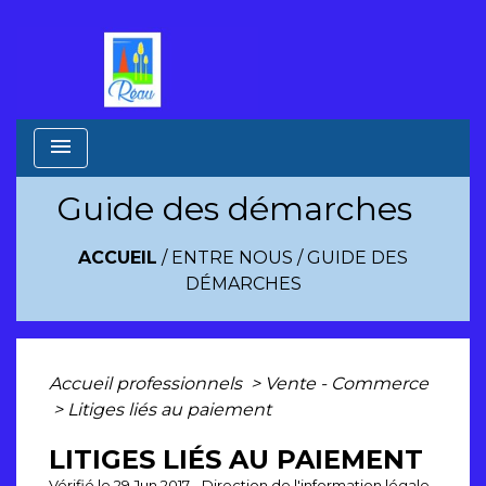
menu
Guide des démarches
ACCUEIL
/
ENTRE NOUS
/
GUIDE DES
DÉMARCHES
Accueil professionnels
>
Vente - Commerce
>
Litiges liés au paiement
LITIGES LIÉS AU PAIEMENT
Vérifié le 29 Jun 2017 - Direction de l'information légale