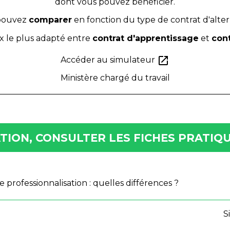
dont vous pouvez bénéficier.
pouvez
comparer
en fonction du type de contrat d'alte
ix le plus adapté entre
contrat d'apprentissage
et
cont
open_in_new
Accéder au simulateur
Ministère chargé du travail
ION, CONSULTER LES FICHES PRATIQU
 professionnalisation : quelles différences ?
S