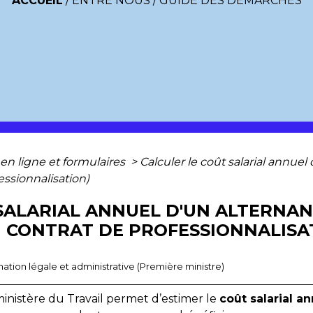
ACCUEIL
/
ENTRE NOUS
/
GUIDE DES DÉMARCHES
 en ligne et formulaires
>
Calculer le coût salarial annuel 
essionnalisation)
SALARIAL ANNUEL D'UN ALTERNANT
 CONTRAT DE PROFESSIONNALISA
ormation légale et administrative (Première ministre)
inistère du Travail permet d’estimer le
coût salarial a