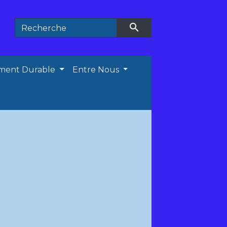
search
ment Durable
Entre Nous