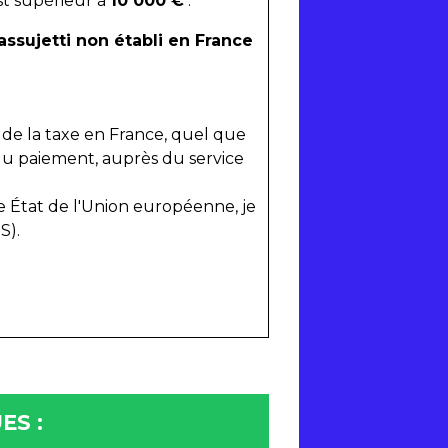
st supérieur à
10 000 €
:
assujetti non établi en France
le de la taxe en France, quel que
du paiement, auprès du service
tre État de l'Union européenne, je
S).
ES :