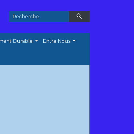
search
ment Durable
Entre Nous