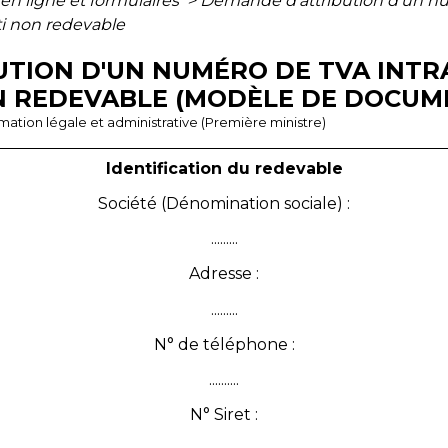
 en ligne et formulaires
>
Demande d'attribution d'un n
i non redevable
UTION D'UN NUMÉRO DE TVA IN
N REDEVABLE (MODÈLE DE DOCUM
ormation légale et administrative (Première ministre)
Identification du redevable
Société (Dénomination sociale) :
.........
Adresse :
.........
N° de téléphone :
..........
N° Siret :