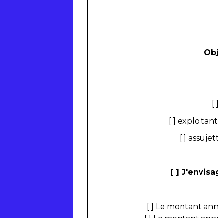
Obj
[
[ ] exploita
[ ] assuje
[ ] J'envis
[ ] Le montant an