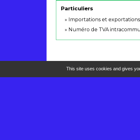
Particuliers
Importations et exportation
Numéro de TVA intracommu
This site uses cookies and gives you
Contacts
Mairie de Réau
2 rue de la Croix des Anges
77550 Réau - FRANCE
+33 1 60 60 85 55
Contact par formulaire