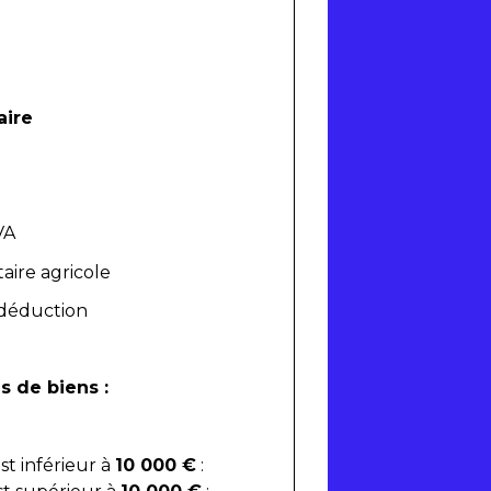
aire
VA
aire agricole
à déduction
s de biens :
t inférieur à
10 000 €
: