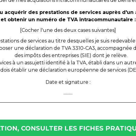
uel de mes acquisitions intracommunautaires de biens e
/ou acquérir des prestations de services auprès d'un 
et obtenir un numéro de TVA intracommunautaire :
[Cocher l'une des deux cases suivantes]
restations de services au titre desquelles je suis redevab
 déposer une déclaration de TVA 3310-CA3, accompagnée 
des impôts des entreprises (SIE) dont je relève.
rvices à un assujetti identifié à la TVA, établi dans un au
dois établir une déclaration européenne de services (DE
Date et signature :
..........
ION, CONSULTER LES FICHES PRATIQU