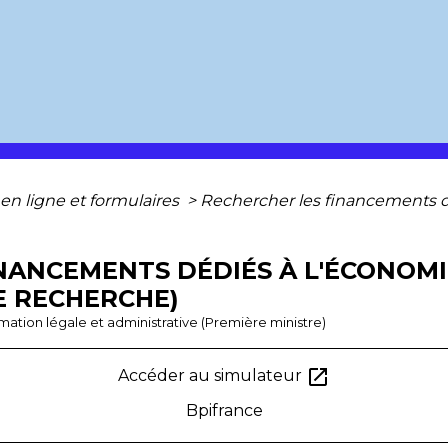
 en ligne et formulaires
>
Rechercher les financements dé
NANCEMENTS DÉDIÉS À L'ÉCONOMI
DE RECHERCHE)
ormation légale et administrative (Première ministre)
open_in_new
Accéder au simulateur
Bpifrance