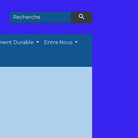
search
ment Durable
Entre Nous