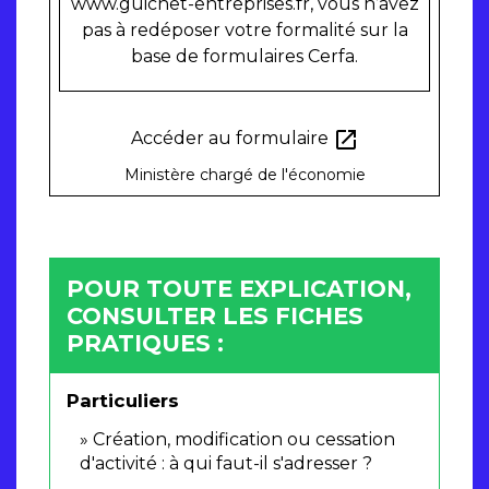
www.guichet-entreprises.fr, vous n’avez
pas à redéposer votre formalité sur la
base de formulaires Cerfa.
open_in_new
Accéder au formulaire
Ministère chargé de l'économie
POUR TOUTE EXPLICATION,
CONSULTER LES FICHES
PRATIQUES :
Particuliers
Création, modification ou cessation
d'activité : à qui faut-il s'adresser ?