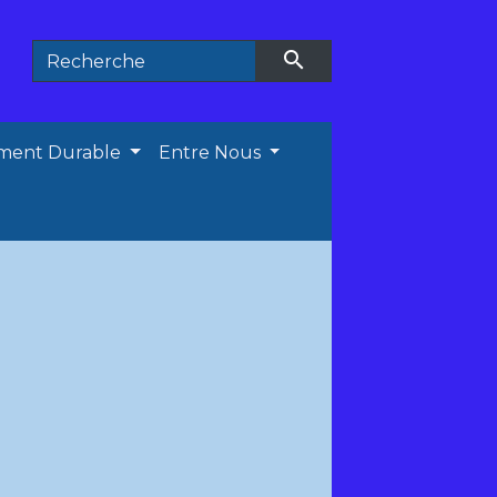
search
ment Durable
Entre Nous