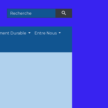
search
ment Durable
Entre Nous