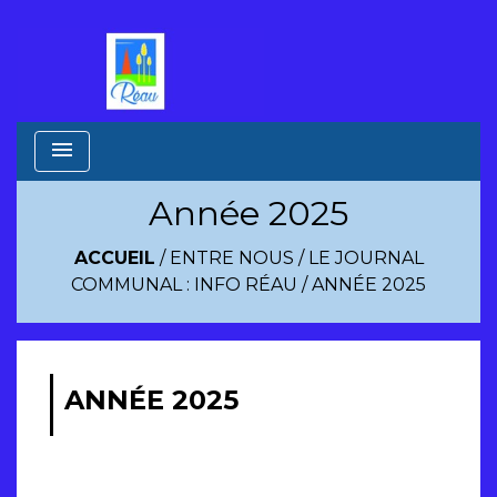
menu
Année 2025
ACCUEIL
/
ENTRE NOUS
/
LE JOURNAL
COMMUNAL : INFO RÉAU
/
ANNÉE 2025
ANNÉE 2025