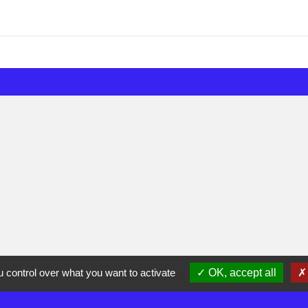
 control over what you want to activate
OK, accept all
olitique de confidentialité
-
Accessibilité
-
Plan du site