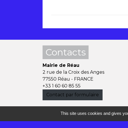
Contacts
Mairie de Réau
2 rue de la Croix des Anges
77550 Réau - FRANCE
+33 1 60 60 85 55
Contact par formulaire
This site uses cookies and gives you
Mentions légales
-
P