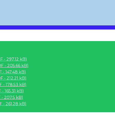
 - 297.12 kB)
F - 205.66 kB)
 - 147.48 kB)
 - 212.21 kB)
 - 178.53 kB)
- 165.31 kB)
 - 207.5 kB)
 - 261.28 kB)