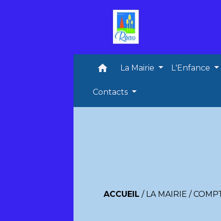
home
La Mairie
L'Enfance
Contacts
ACCUEIL
/
LA MAIRIE
/
COMPT