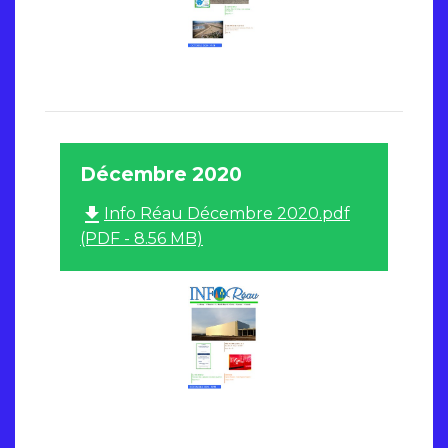
Décembre 2020
file_download
Info Réau Décembre 2020.pdf
(PDF - 8.56 MB)