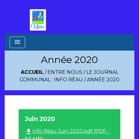
menu
Année 2020
ACCUEIL
/
ENTRE NOUS
/
LE JOURNAL
COMMUNAL : INFO RÉAU
/
ANNÉE 2020
Juin 2020
file_download
Info Réau Juin 2020.pdf (PDF -
9.5 MB)