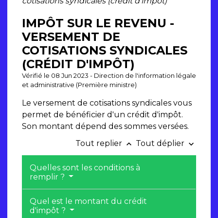
cotisations syndicales (crédit d'impôt)
IMPÔT SUR LE REVENU -
VERSEMENT DE
COTISATIONS SYNDICALES
(CRÉDIT D'IMPÔT)
Vérifié le 08 Jun 2023 - Direction de l'information légale
et administrative (Première ministre)
Le versement de cotisations syndicales vous
permet de bénéficier d'un crédit d'impôt.
Son montant dépend des sommes versées.
Tout replier
Tout déplier
keyboard_arrow_up
keyboard_arrow_down
Quelles sont les conditions à
remplir ?
Quel est le montant du crédit
d'impôt ?