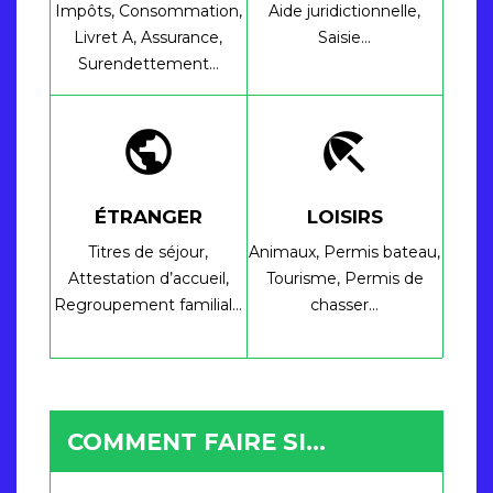
Impôts,
Consommation,
Aide juridictionnelle,
Livret A,
Assurance,
Saisie…
Surendettement…
public
beach_access
ÉTRANGER
LOISIRS
Titres de séjour,
Animaux,
Permis bateau,
Attestation d’accueil,
Tourisme,
Permis de
Regroupement familial…
chasser…
COMMENT FAIRE SI…