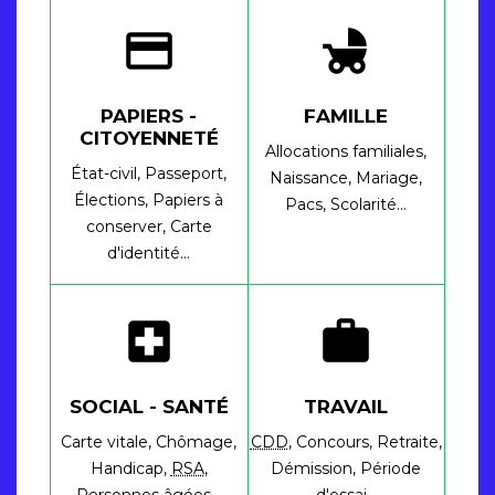
credit_card
child_friendly
PAPIERS -
FAMILLE
CITOYENNETÉ
Allocations familiales,
État-civil,
Passeport,
Naissance,
Mariage,
Élections,
Papiers à
Pacs,
Scolarité…
conserver,
Carte
d'identité…
local_hospital
work
SOCIAL - SANTÉ
TRAVAIL
Carte vitale,
Chômage,
CDD
,
Concours,
Retraite,
Handicap,
RSA
,
Démission,
Période