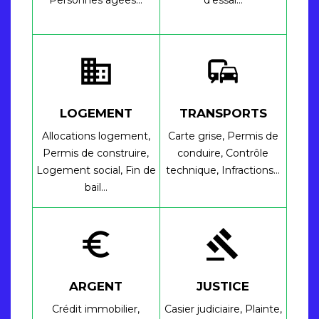
Personnes âgées…
d'essai…
domain
commute
LOGEMENT
TRANSPORTS
Allocations logement,
Carte grise,
Permis de
Permis de construire,
conduire,
Contrôle
Logement social,
Fin de
technique,
Infractions…
bail…
euro_symbol
gavel
ARGENT
JUSTICE
Crédit immobilier,
Casier judiciaire,
Plainte,