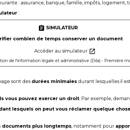
rante : assurance, banque, famille, impôts, logement, trav
ulateur
:
assignment
SIMULATEUR
rifier combien de temps conserver un document
open_in_new
Accéder au simulateur
tion de l'information légale et administrative (Dila) - Première mi
 page sont des
durées minimales
durant lesquelles il e
ls vous pouvez exercer un droit
. Par exemple, dema
dant lesquels on peut vous réclamer quelque chos
s documents plus longtemps
, notamment pour
appor