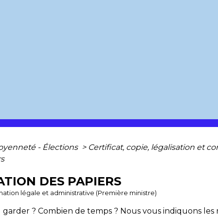
toyenneté - Élections
>
Certificat, copie, légalisation e
rs
TION DES PAPIERS
ormation légale et administrative (Première ministre)
-il garder ? Combien de temps ? Nous vous indiquons les 