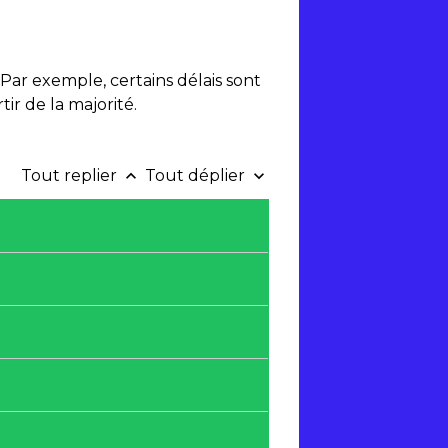
ar exemple, certains délais sont
r de la majorité.
Tout replier
Tout déplier
keyboard_arrow_up
keyboard_arrow_down