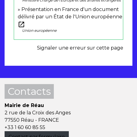
Ministère chargé de l'Europe et des affaires étrangères
Présentation en France d'un document
délivré par un État de l'Union européenne
open_in_new
Union européenne
Signaler une erreur sur cette page
Contacts
Mairie de Réau
2 rue de la Croix des Anges
77550 Réau - FRANCE
+33 1 60 60 85 55
Contact par formulaire