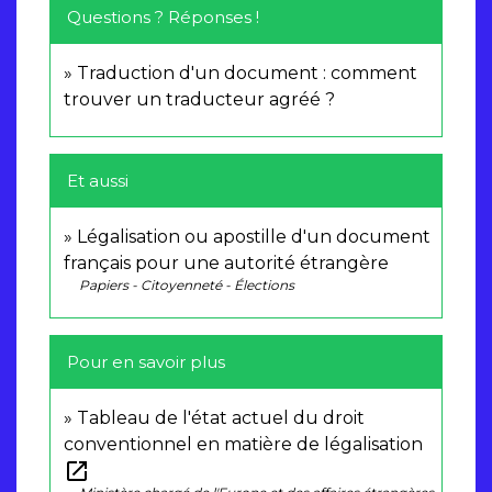
Questions ? Réponses !
Traduction d'un document : comment
trouver un traducteur agréé ?
Et aussi
Légalisation ou apostille d'un document
français pour une autorité étrangère
Papiers - Citoyenneté - Élections
Pour en savoir plus
Tableau de l'état actuel du droit
conventionnel en matière de légalisation
open_in_new