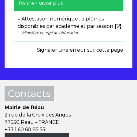
Pour en savoir plus
Attestation numérique : diplômes
open_in_new
disponibles par académie et par session
Ministère chargé de l'éducation
Signaler une erreur sur cette page
Contacts
Mairie de Réau
2 rue de la Croix des Anges
77550 Réau - FRANCE
+33 1 60 60 85 55