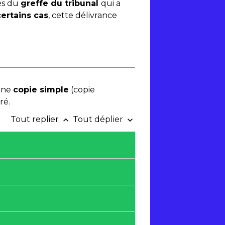
rès du
greffe du tribunal
qui a
certains cas
, cette délivrance
ne
copie simple
(copie
ré.
Tout replier
Tout déplier
keyboard_arrow_up
keyboard_arrow_down