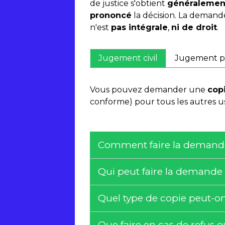
de justice s'obtient
généralemen
prononcé
la décision. La dema
n'est
pas intégrale
,
ni de droit
.
Jugement civil
Jugement p
Vous pouvez demander une
cop
conforme) pour tous les autres 
Comment faire la demande
Qui peut faire la demande 
Quel type de copie peut-o
Que faire en cas de refus 