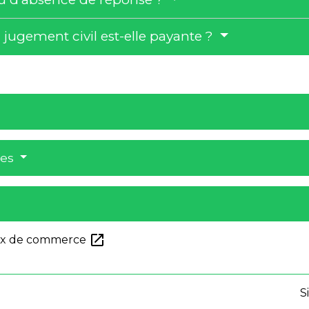
jugement civil est-elle payante ?
res
open_in_new
naux de commerce
S