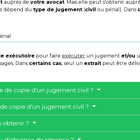
t
auprès de
votre avocat
. Mais elle peut s'obtenir aup
nde dépend du
type de jugement
(
civil
ou pénal). Dans
énal
ie exécutoire
pour faire
exécuter
un jugement
et/ou
u
usages. Dans
certains cas
, seul un
extrait
peut être déliv
 de copie d'un jugement civil ?
de copie d'un jugement civil ?
n obtenir ?
ou d'absence de réponse ?