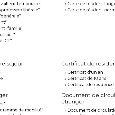
ravailleur temporaire"
Carte de résident long
profession libérale"
Carte de résident per
"générale"
ent"
nt (famille)"
sonnier"
é ICT"
de séjour
Certificat de résid
Certificat d'un an
ce
Certificat de 10 ans
Certificat de résidence 
ger
Document de circul
étranger
nt"
rogramme de mobilité"
Document de circulati