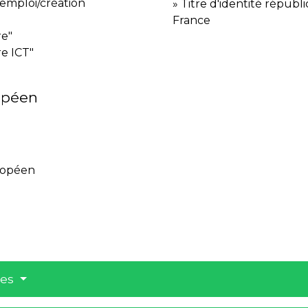
'emploi/création
Titre d'identité répub
France
re"
re ICT"
"
opéen
ropéen
res