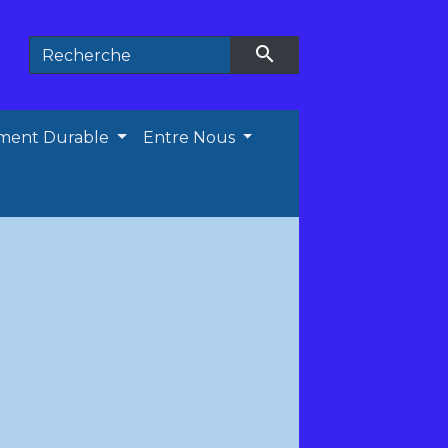
search
ment Durable
Entre Nous