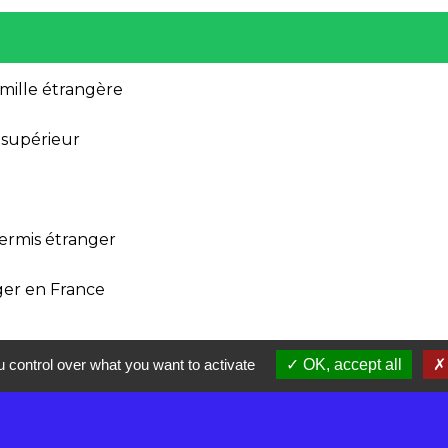
amille étrangère
 supérieur
ermis étranger
ger en France
 control over what you want to activate
OK, accept all