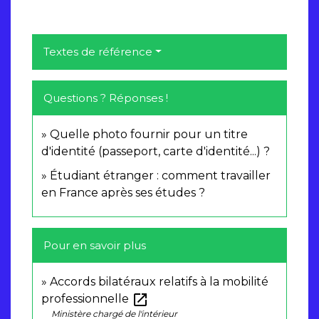
Textes de référence
Questions ? Réponses !
Quelle photo fournir pour un titre
d'identité (passeport, carte d'identité...) ?
Étudiant étranger : comment travailler
en France après ses études ?
Pour en savoir plus
Accords bilatéraux relatifs à la mobilité
open_in_new
professionnelle
Ministère chargé de l'intérieur