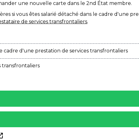
ander une nouvelle carte dans le 2
nd
État membre.
lières si vous êtes salarié détaché dans le cadre d'une pre
estataire de services transfrontaliers
.
 cadre d'une prestation de services transfrontaliers
 transfrontaliers
in_new