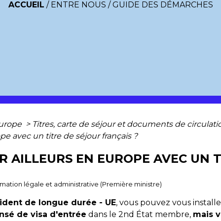
ACCUEIL
/
ENTRE NOUS
/
GUIDE DES DÉMARCHES
Europe
>
Titres, carte de séjour et documents de circula
ope avec un titre de séjour français ?
ER AILLEURS EN EUROPE AVEC UN 
ormation légale et administrative (Première ministre)
ident de longue durée - UE
, vous pouvez vous install
nsé de visa d'entrée
dans le 2
nd
État membre,
mais v