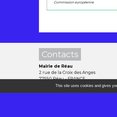
Commission européenne
Contacts
Mairie de Réau
2 rue de la Croix des Anges
77550 Réau - FRANCE
+33 1 60 60 85 55
This site uses cookies and gives you
Contact par formulaire