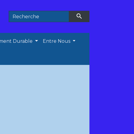
search
ment Durable
Entre Nous