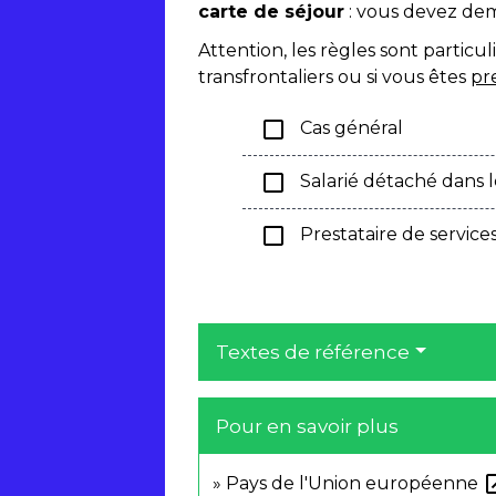
carte de séjour
: vous devez dem
Attention, les règles sont particu
transfrontaliers ou si vous êtes
pr
check_box_outline_blank
Cas général
check_box_outline_blank
Salarié détaché dans le
check_box_outline_blank
Prestataire de services
Textes de référence
Pour en savoir plus
open_
Pays de l'Union européenne