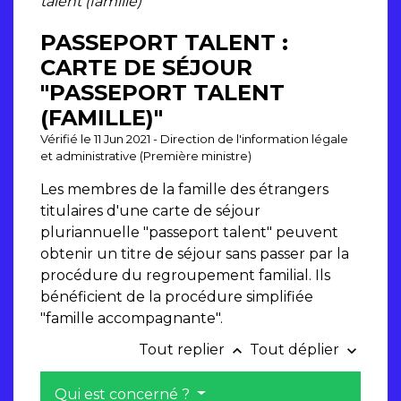
talent (famille)"
PASSEPORT TALENT :
CARTE DE SÉJOUR
"PASSEPORT TALENT
(FAMILLE)"
Vérifié le 11 Jun 2021 - Direction de l'information légale
et administrative (Première ministre)
Les membres de la famille des étrangers
titulaires d'une carte de séjour
pluriannuelle "passeport talent" peuvent
obtenir un titre de séjour sans passer par la
procédure du regroupement familial. Ils
bénéficient de la procédure simplifiée
"famille accompagnante".
Tout replier
Tout déplier
keyboard_arrow_up
keyboard_arrow_down
Qui est concerné ?