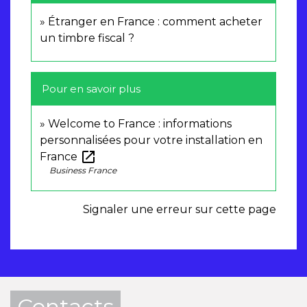
Étranger en France : comment acheter
un timbre fiscal ?
Pour en savoir plus
Welcome to France : informations
personnalisées pour votre installation en
open_in_new
France
Business France
Signaler une erreur sur cette page
Contacts