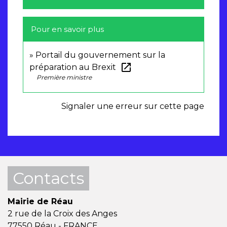
Pour en savoir plus
Portail du gouvernement sur la
open_in_new
préparation au Brexit
Première ministre
Signaler une erreur sur cette page
Contacts
Mairie de Réau
2 rue de la Croix des Anges
77550 Réau - FRANCE