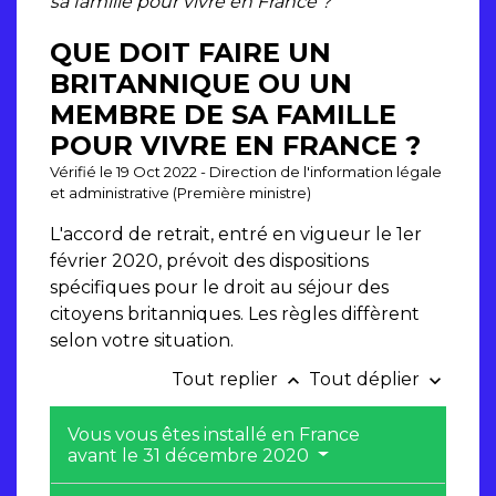
sa famille pour vivre en France ?
QUE DOIT FAIRE UN
BRITANNIQUE OU UN
MEMBRE DE SA FAMILLE
POUR VIVRE EN FRANCE ?
Vérifié le 19 Oct 2022 - Direction de l'information légale
et administrative (Première ministre)
L'accord de retrait, entré en vigueur le 1
er
février 2020, prévoit des dispositions
spécifiques pour le droit au séjour des
citoyens britanniques. Les règles diffèrent
selon votre situation.
Tout replier
Tout déplier
keyboard_arrow_up
keyboard_arrow_down
Vous vous êtes installé en France
avant le 31 décembre 2020