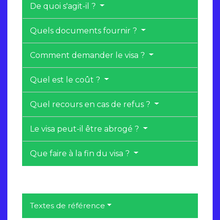
De quoi s'agit-il ?
Quels documents fournir ?
Comment demander le visa ?
Quel est le coût ?
Quel recours en cas de refus ?
Le visa peut-il être abrogé ?
Que faire à la fin du visa ?
Textes de référence