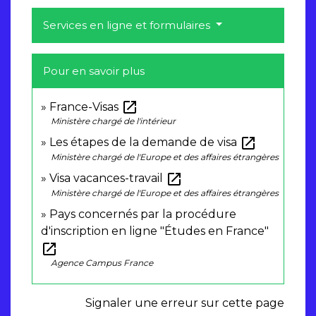
Services en ligne et formulaires
Pour en savoir plus
open_in_new
France-Visas
Ministère chargé de l'intérieur
open_in_new
Les étapes de la demande de visa
Ministère chargé de l'Europe et des affaires étrangères
open_in_new
Visa vacances-travail
Ministère chargé de l'Europe et des affaires étrangères
Pays concernés par la procédure
d'inscription en ligne "Études en France"
open_in_new
Agence Campus France
Signaler une erreur sur cette page