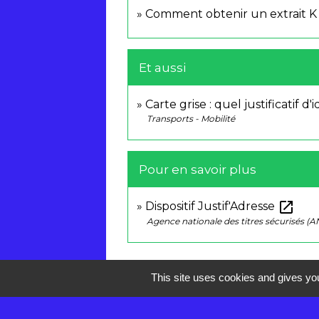
Comment obtenir un extrait K 
Et aussi
Carte grise : quel justificatif d'
Transports - Mobilité
Pour en savoir plus
open_in_new
Dispositif Justif'Adresse
Agence nationale des titres sécurisés (A
This site uses cookies and gives you