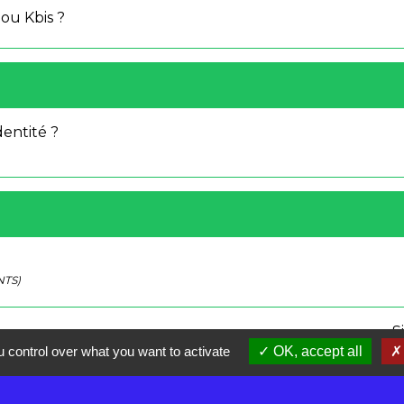
ou Kbis ?
identité ?
NTS)
S
 control over what you want to activate
OK, accept all