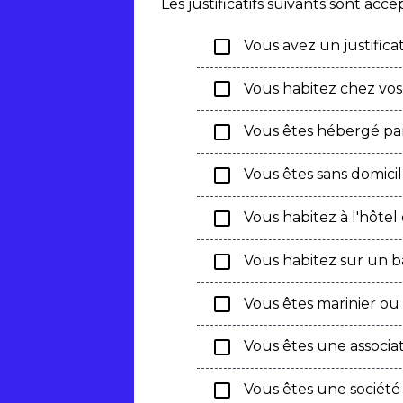
Les justificatifs suivants sont acce
check_box_outline_blank
Vous avez un justificat
check_box_outline_blank
Vous habitez chez vos
check_box_outline_blank
Vous êtes hébergé par
check_box_outline_blank
Vous êtes sans domicile
check_box_outline_blank
Vous habitez à l'hôte
check_box_outline_blank
Vous habitez sur un b
check_box_outline_blank
Vous êtes marinier ou 
check_box_outline_blank
Vous êtes une associat
check_box_outline_blank
Vous êtes une société 