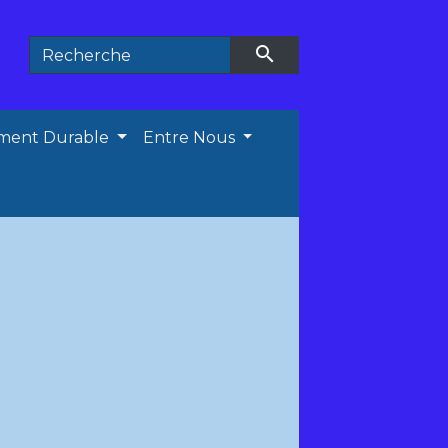
search
ment Durable
Entre Nous