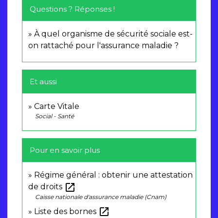
Questions ? Réponses !
À quel organisme de sécurité sociale est-
on rattaché pour l'assurance maladie ?
Et aussi
Carte Vitale
Social - Santé
Pour en savoir plus
Régime général : obtenir une attestation
open_in_new
de droits
Caisse nationale d'assurance maladie (Cnam)
open_in_new
Liste des bornes