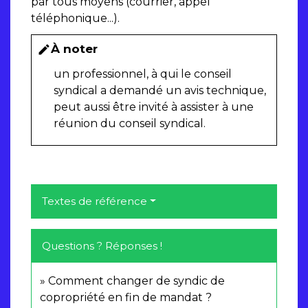
par tous moyens (courrier, appel
téléphonique...).
À noter
edit
un professionnel, à qui le conseil
syndical a demandé un avis technique,
peut aussi être invité à assister à une
réunion du conseil syndical.
Textes de référence
Questions ? Réponses !
Comment changer de syndic de
copropriété en fin de mandat ?