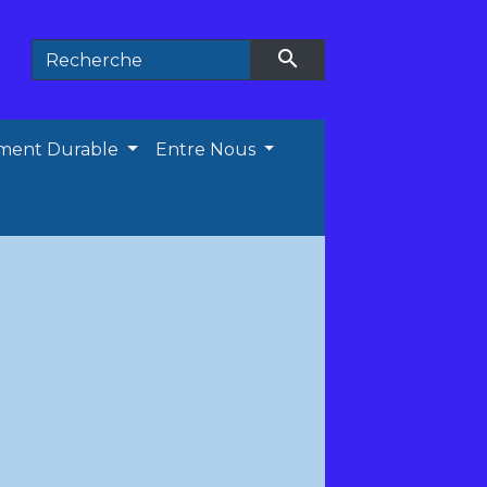
search
ment Durable
Entre Nous