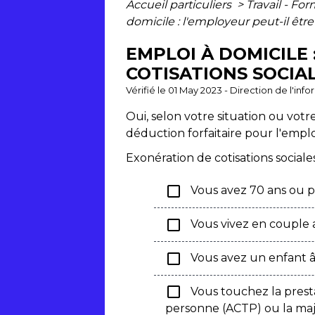
Accueil particuliers
>
Travail - Fo
domicile : l'employeur peut-il êtr
EMPLOI À DOMICILE 
COTISATIONS SOCIAL
Vérifié le 01 May 2023 - Direction de l'inf
Oui, selon votre situation ou votr
déduction forfaitaire pour l'empl
Exonération de cotisations sociale
check_box_outline_blank
Vous avez 70 ans ou p
check_box_outline_blank
Vous vivez en couple 
check_box_outline_blank
Vous avez un enfant â
check_box_outline_blank
Vous touchez la presta
personne (ACTP) ou la maj