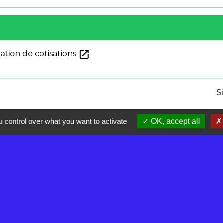
open_in_new
ation de cotisations
S
 control over what you want to activate
OK, accept all