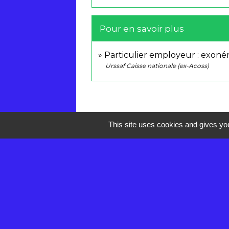
Pour en savoir plus
Particulier employeur : exonér
Urssaf Caisse nationale (ex-Acoss)
This site uses cookies and gives you
Contacts
Mairie de Réau
2 rue de la Croix des Anges
77550 Réau - FRANCE
+33 1 60 60 85 55