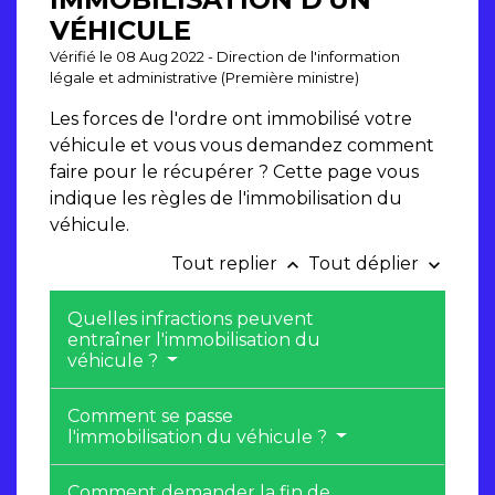
VÉHICULE
Vérifié le 08 Aug 2022 - Direction de l'information
légale et administrative (Première ministre)
Les forces de l'ordre ont immobilisé votre
véhicule et vous vous demandez comment
faire pour le récupérer ? Cette page vous
indique les règles de l'immobilisation du
véhicule.
Tout replier
Tout déplier
keyboard_arrow_up
keyboard_arrow_down
Quelles infractions peuvent
entraîner l'immobilisation du
véhicule ?
Comment se passe
l'immobilisation du véhicule ?
Comment demander la fin de