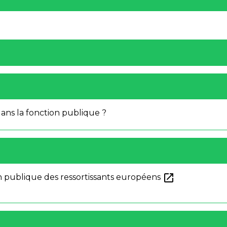
dans la fonction publique ?
open_in_new
on publique des ressortissants européens