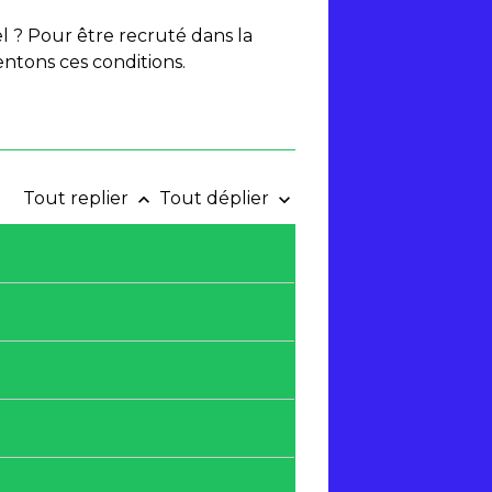
 ? Pour être recruté dans la
entons ces conditions.
Tout replier
Tout déplier
keyboard_arrow_up
keyboard_arrow_down