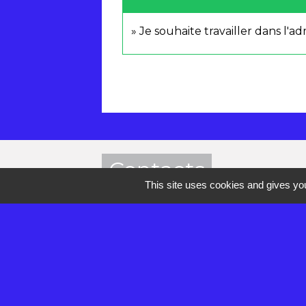
Je souhaite travailler dans l'ad
Contacts
This site uses cookies and gives you
Mairie de Réau
2 rue de la Croix des Anges
77550 Réau - FRANCE
+33 1 60 60 85 55
Contact par formulaire