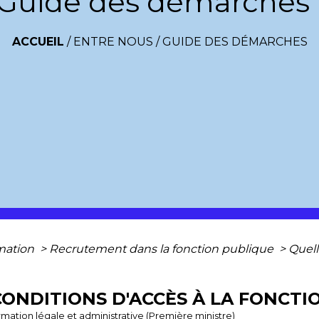
Guide des démarches
ACCUEIL
/
ENTRE NOUS
/
GUIDE DES DÉMARCHES
rmation
>
Recrutement dans la fonction publique
>
Quell
CONDITIONS D'ACCÈS À LA FONCTI
ormation légale et administrative (Première ministre)