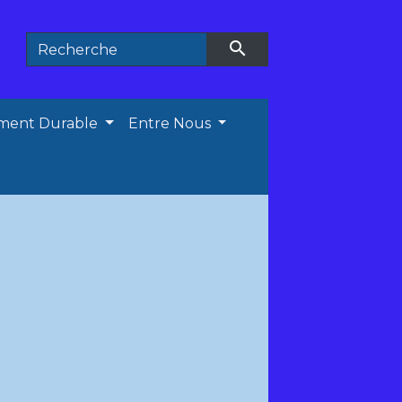
search
ment Durable
Entre Nous