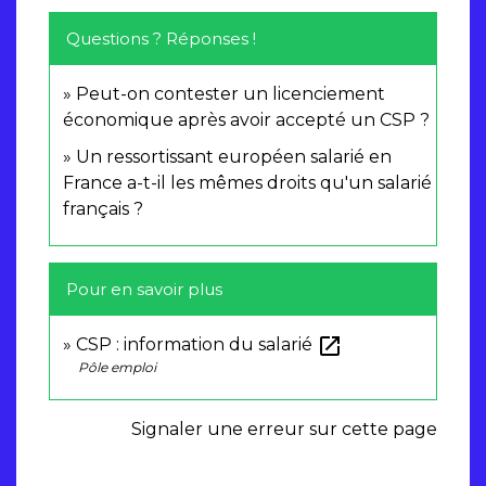
Questions ? Réponses !
Peut-on contester un licenciement
économique après avoir accepté un CSP ?
Un ressortissant européen salarié en
France a-t-il les mêmes droits qu'un salarié
français ?
Pour en savoir plus
open_in_new
CSP : information du salarié
Pôle emploi
Signaler une erreur sur cette page