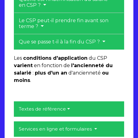
en CSP ?
Le CSP peut-il prendre fin avant son
terme ?
Que se passe t-il à la fin du CSP ?
Les
conditions d'application
du CSP
varient
en fonction de
l'ancienneté du
salarié
:
plus d'un an
d'ancienneté
ou
moins
.
Textes de référence
Services en ligne et formulaires