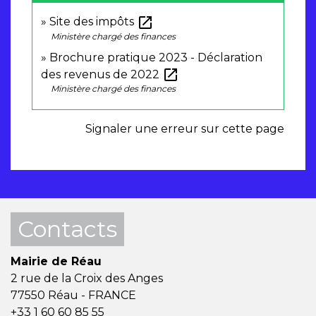
open_in_new
Site des impôts
Ministère chargé des finances
Brochure pratique 2023 - Déclaration
open_in_new
des revenus de 2022
Ministère chargé des finances
Signaler une erreur sur cette page
Contacts
Mairie de Réau
2 rue de la Croix des Anges
77550 Réau - FRANCE
+33 1 60 60 85 55