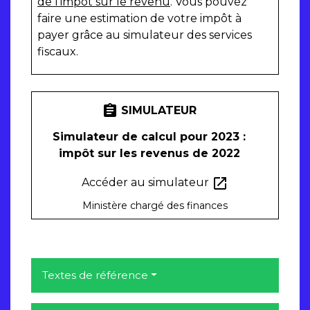
de l'impôt sur le revenu
. Vous pouvez
faire une estimation de votre impôt à
payer grâce au simulateur des services
fiscaux.
assignment
SIMULATEUR
Simulateur de calcul pour 2023 :
impôt sur les revenus de 2022
open_in_new
Accéder au simulateur
Ministère chargé des finances
Textes de référence