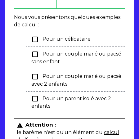
Nous vous présentons quelques exemples
de calcul :
check_box_outline_blank
Pour un célibataire
check_box_outline_blank
Pour un couple marié ou pacsé
sans enfant
check_box_outline_blank
Pour un couple marié ou pacsé
avec 2 enfants
check_box_outline_blank
Pour un parent isolé avec 2
enfants
Attention :
warning
le barème n'est qu'un élément du
calcul