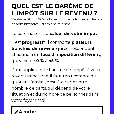
QUEL EST LE BARÈME DE
L'IMPÔT SUR LE REVENU ?
Vérifié le 08 Jun 2023 - Direction de l'information légale
et administrative (Première ministre)
Le barème sert au
calcul de votre impôt
.
Il est
progressif
. Il comporte
plusieurs
tranches de revenu
, qui correspondent
chacune à un
taux d'imposition différent
,
qui varie de
0 %
à
45 %
.
Pour appliquer le barème de l'impôt à votre
revenu imposable, il faut tenir compte du
quotient familial
, c'est-à-dire de votre
nombre de parts, qui dépend de votre
situation et du nombre de personnes dans
votre foyer fiscal.
À noter
edit