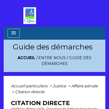
menu
Guide des démarches
ACCUEIL
/
ENTRE NOUS
/
GUIDE DES
DÉMARCHES
Accueil particuliers
>
Justice
>
Affaire pénale
>
Citation directe
CITATION DIRECTE
Vérifié le 09 Nov 2021 - Direction de l'information légale